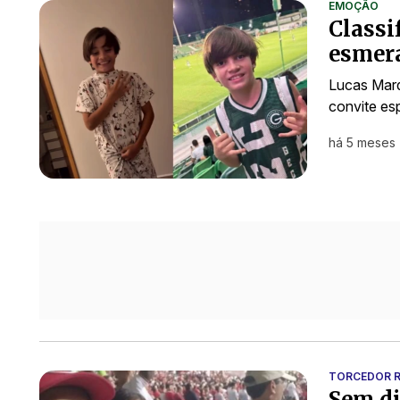
EMOÇÃO
Classi
esmera
Lucas Marq
convite es
há 5 meses
TORCEDOR R
Sem di