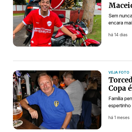
Maceió
Sem nunca 
encara mais
há 14 dias
VEJA FOTO
Torced
Copa é
Família pe
espertinho
há 1 meses