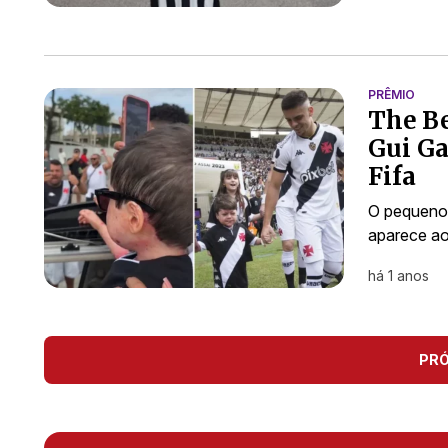
PRÊMIO
The Be
Gui Ga
Fifa
O pequeno 
aparece ao
há 1 anos
PR