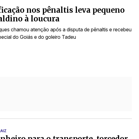
ficação nos pênaltis leva pequeno
ldino à loucura
ues chamou atenção após a disputa de pênaltis e recebeu
pecial do Goiás e do goleiro Tadeu
AIZ
nheiro para o transporte, torcedor