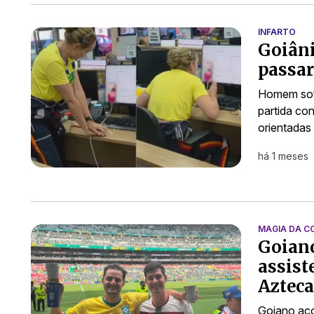
INFARTO
Goiâni
passar
Homem sofr
partida co
orientadas
há 1 meses
MAGIA DA C
Goiano
assist
Azteca
Goiano aco