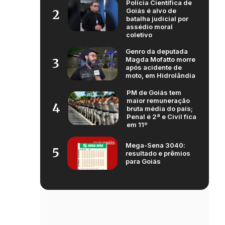
Polícia Científica de
Goiás é alvo de
2
batalha judicial por
assédio moral
coletivo
Genro da deputada
Magda Mofatto morre
3
após acidente de
moto, em Hidrolândia
PM de Goiás tem
maior remuneração
4
bruta média do país;
Penal é 2ª e Civil fica
em 11º
Mega-Sena 3040:
5
resultado e prêmios
para Goiás