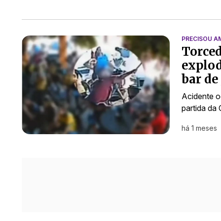
PRECISOU A
Torced
explod
bar de
Acidente o
partida da
há 1 meses