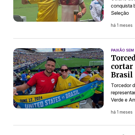
conquista 
Seleção
há 1 meses
PAIXÃO SEM 
Torced
cortar
Brasil
Torcedor d
representa
Verde e Am
há 1 meses