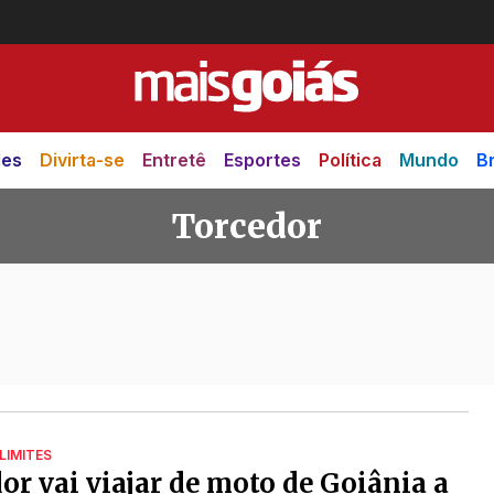
des
Divirta-se
Entretê
Esportes
Política
Mundo
Br
Torcedor
LIMITES
or vai viajar de moto de Goiânia a