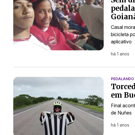
pedala
Goian
Casal mora 
bicicleta p
aplicativo
há 1 anos
PEDALANDO 
Torced
em Bue
Final acon
de Nuñes
há 1 anos