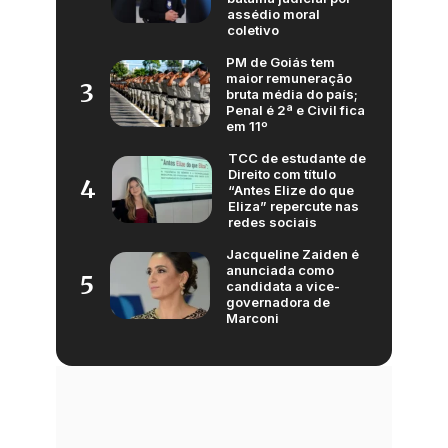
assédio moral
coletivo
PM de Goiás tem
maior remuneração
3
bruta média do país;
Penal é 2ª e Civil fica
em 11º
TCC de estudante de
Direito com título
4
“Antes Elize do que
Eliza” repercute nas
redes sociais
Jacqueline Zaiden é
anunciada como
5
candidata a vice-
governadora de
Marconi