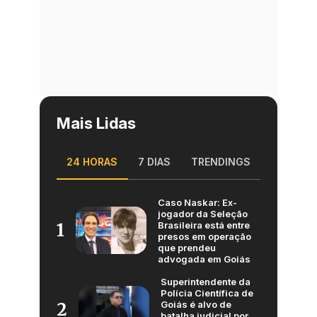
Mais Lidas
24 HORAS
7 DIAS
TRENDINGS
Caso Naskar: Ex-
jogador da Seleção
Brasileira está entre
1
presos em operação
que prendeu
advogada em Goiás
Superintendente da
Polícia Científica de
Goiás é alvo de
2
batalha judicial por