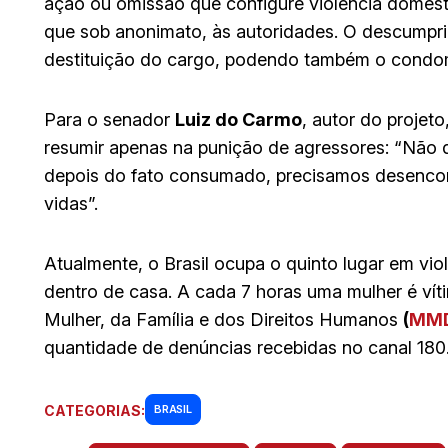
ação ou omissão que configure violência domést
que sob anonimato, às autoridades. O descumprim
destituição do cargo, podendo também o condomí
Para o senador
Luiz do Carmo
, autor do projet
resumir apenas na punição de agressores: “Não 
depois do fato consumado, precisamos desencora
vidas”.
Atualmente, o Brasil ocupa o quinto lugar em vi
dentro de casa. A cada 7 horas uma mulher é ví
Mulher, da Família e dos Direitos Humanos
(
MM
quantidade de denúncias recebidas no canal 180
CATEGORIAS:
BRASIL