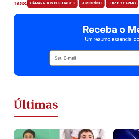
TAGS:
CÂMARA DOS DEPUTADOS
FEMINICÍDIO
LUIZ DO CARMO
Receba o Me
Um resumo essencial do
Últimas