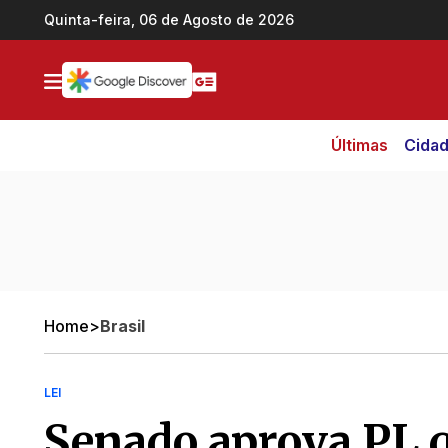
Ir direto pro conteúdo
Quinta-feira, 06 de Agosto de 2026
Últimas
Cida
Home
>
Brasil
LEI
Senado aprova PL 