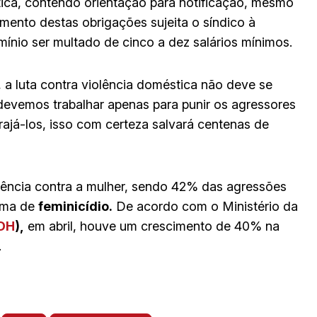
ica, contendo orientação para notificação, mesmo
ento destas obrigações sujeita o síndico à
nio ser multado de cinco a dez salários mínimos.
o, a luta contra violência doméstica não deve se
devemos trabalhar apenas para punir os agressores
já-los, isso com certeza salvará centenas de
olência contra a mulher, sendo 42% das agressões
tima de
feminicídio.
De acordo com o Ministério da
DH
),
em abril, houve um crescimento de 40% na
.