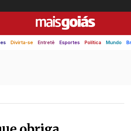
des
Divirta-se
Entretê
Esportes
Política
Mundo
Br
que obriga