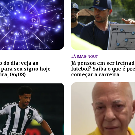
JÁ IMAGINOU?
 do dia: veja as
Já pensou em ser treinad
 para seu signo hoje
futebol? Saiba o que é pr
ira, 06/08)
começar a carreira