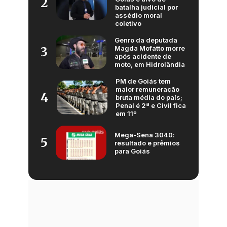
2
batalha judicial por
assédio moral
coletivo
Genro da deputada
Magda Mofatto morre
3
após acidente de
moto, em Hidrolândia
PM de Goiás tem
maior remuneração
4
bruta média do país;
Penal é 2ª e Civil fica
em 11º
Mega-Sena 3040:
5
resultado e prêmios
para Goiás