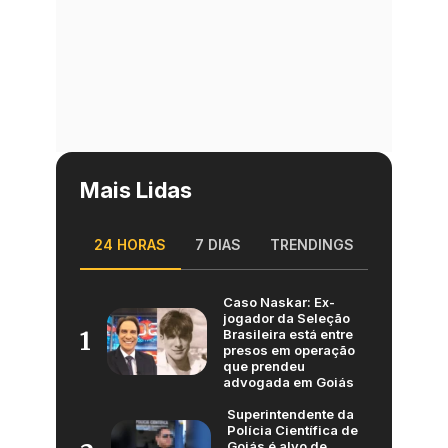
Mais Lidas
24 HORAS
7 DIAS
TRENDINGS
Caso Naskar: Ex-
jogador da Seleção
Brasileira está entre
1
presos em operação
que prendeu
advogada em Goiás
Superintendente da
Polícia Científica de
Goiás é alvo de