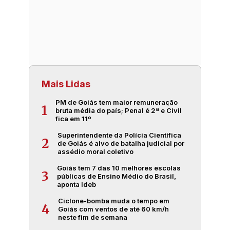
Mais Lidas
PM de Goiás tem maior remuneração
1
bruta média do país; Penal é 2ª e Civil
fica em 11º
Superintendente da Polícia Científica
2
de Goiás é alvo de batalha judicial por
assédio moral coletivo
Goiás tem 7 das 10 melhores escolas
3
públicas de Ensino Médio do Brasil,
aponta Ideb
Ciclone-bomba muda o tempo em
4
Goiás com ventos de até 60 km/h
neste fim de semana