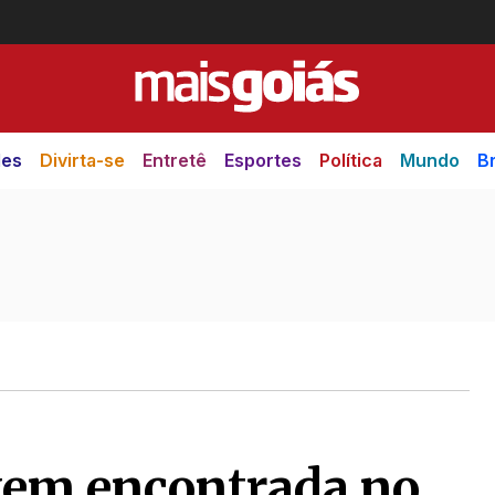
des
Divirta-se
Entretê
Esportes
Política
Mundo
Br
vem encontrada no