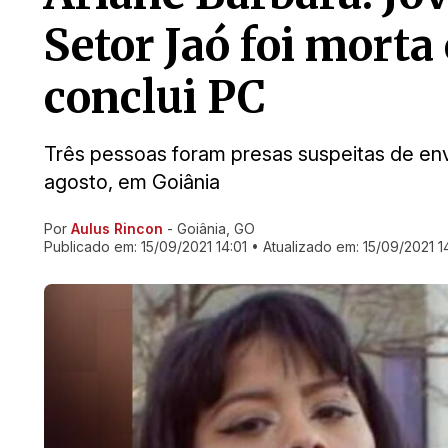
Setor Jaó foi morta 
conclui PC
Três pessoas foram presas suspeitas de env
agosto, em Goiânia
Por
Aulus Rincon
- Goiânia, GO
Ir direto pra matéria
Publicado em:
15/09/2021 14:01
• Atualizado em:
15/09/2021 1