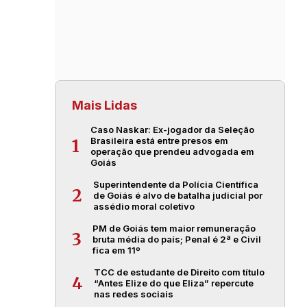
Mais Lidas
Caso Naskar: Ex-jogador da Seleção
Brasileira está entre presos em
1
operação que prendeu advogada em
Goiás
Superintendente da Polícia Científica
2
de Goiás é alvo de batalha judicial por
assédio moral coletivo
PM de Goiás tem maior remuneração
3
bruta média do país; Penal é 2ª e Civil
fica em 11º
TCC de estudante de Direito com título
4
“Antes Elize do que Eliza” repercute
nas redes sociais