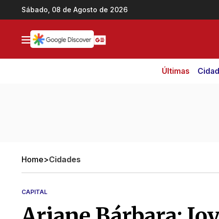
Ir direto pro conteúdo
Sábado, 08 de Agosto de 2026
Últimas
Cida
Home
>
Cidades
CAPITAL
Ariane Bárbara: Jo