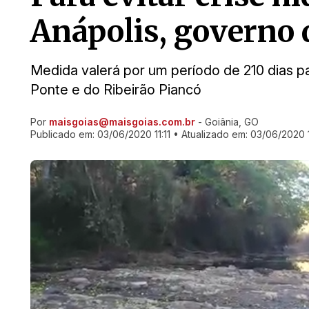
Anápolis, governo 
Medida valerá por um período de 210 dias p
Ponte e do Ribeirão Piancó
Por
maisgoias@maisgoias.com.br
- Goiânia, GO
Ir direto pra matéria
Publicado em:
03/06/2020 11:11
• Atualizado em:
03/06/2020 