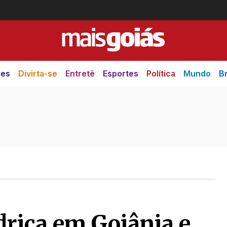
des
Divirta-se
Entretê
Esportes
Política
Mundo
Br
ídrica em Goiânia e