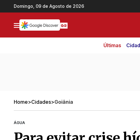
Ir direto pro conteúdo
Domingo, 09 de Agosto de 2026
Últimas
Cida
Home
>
Cidades
>
Goiânia
ÁGUA
Para evitar crise h