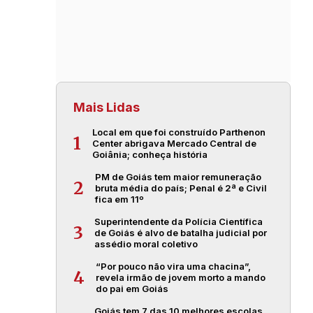
Mais Lidas
Local em que foi construído Parthenon
1
Center abrigava Mercado Central de
Goiânia; conheça história
PM de Goiás tem maior remuneração
2
bruta média do país; Penal é 2ª e Civil
fica em 11º
Superintendente da Polícia Científica
3
de Goiás é alvo de batalha judicial por
assédio moral coletivo
“Por pouco não vira uma chacina”,
4
revela irmão de jovem morto a mando
do pai em Goiás
Goiás tem 7 das 10 melhores escolas