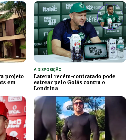
À DISPOSIÇÃO
a projeto
Lateral recém-contratado pode
hts em
estrear pelo Goiás contra o
Londrina