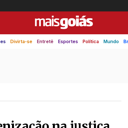
des
Divirta-se
Entretê
Esportes
Política
Mundo
Br
ização na justiça