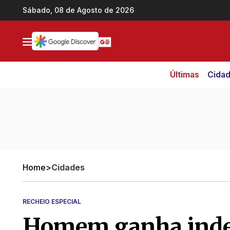
Ir direto pro conteúdo
Sábado, 08 de Agosto de 2026
Últimas
Cida
Home
>
Cidades
RECHEIO ESPECIAL
Homem ganha inden