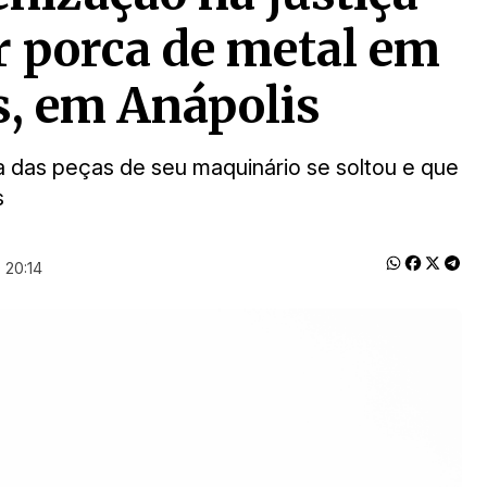
r porca de metal em
s, em Anápolis
das peças de seu maquinário se soltou e que
s
 20:14