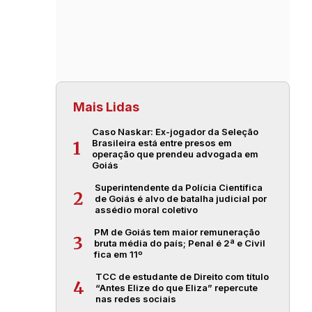
Mais Lidas
Caso Naskar: Ex-jogador da Seleção
Brasileira está entre presos em
1
operação que prendeu advogada em
Goiás
Superintendente da Polícia Científica
2
de Goiás é alvo de batalha judicial por
assédio moral coletivo
PM de Goiás tem maior remuneração
3
bruta média do país; Penal é 2ª e Civil
fica em 11º
TCC de estudante de Direito com título
4
“Antes Elize do que Eliza” repercute
nas redes sociais