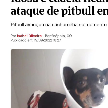
ataque de pitbull 
Pitbull avançou na cachorrinha no momento 
Por
Isabel Oliveira
- Bonfinópolis, GO
Ir direto pra matéria
Publicado em:
19/09/2022 18:27