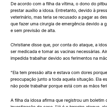
De acordo com a filha da vítima, o dono do pitb
prestar auxílio a idosa. Entretanto, devido à pres
veterinário, mas teria se recusado a pagar as de
que fazer uma cirurgia de emergência devido a g
e sem previsão de alta.
Christiane disse que, por conta do ataque, a ido
ser medicada e tomar as vacinas necessárias. Aind
impedida trabalhar devido aos ferimentos na mão
“Ela tem pressão alta e estava com dores porque
preocupação junto a toda aquela situação. Ela 
não pode trabalhar porque está com as mãos ferid
A filha da idosa afirma que registrou um boletim
investigação do caso. “Já é o terceiro ataque, a