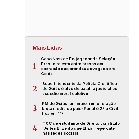
Mais Lidas
Caso Naskar: Ex-jogador da Seleção
Brasileira está entre presos em
1
operação que prendeu advogada em
Goiás
Superintendente da Polícia Científica
2
de Goiás é alvo de batalha judicial por
assédio moral coletivo
PM de Goiás tem maior remuneração
3
bruta média do país; Penal é 2ª e Civil
fica em 11º
TCC de estudante de Direito com título
4
“Antes Elize do que Eliza” repercute
nas redes sociais