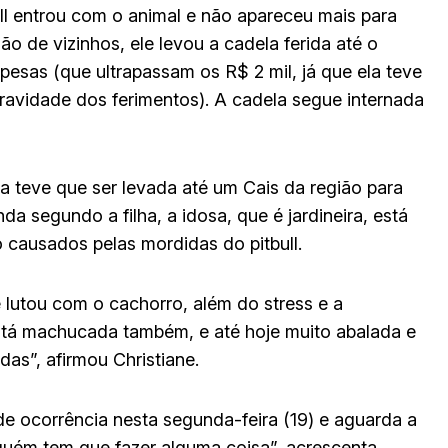
ull entrou com o animal e não apareceu mais para
são de vizinhos, ele levou a cadela ferida até o
spesas (que ultrapassam os R$ 2 mil, já que ela teve
ravidade dos ferimentos). A cadela segue internada
sa teve que ser levada até um Cais da região para
a segundo a filha, a idosa, que é jardineira, está
 causados pelas mordidas do pitbull.
 lutou com o cachorro, além do stress e a
está machucada também, e até hoje muito abalada e
as”, afirmou Christiane.
 de ocorrência nesta segunda-feira (19) e aguarda a
lguém tem que fazer alguma coisa”, acrescenta