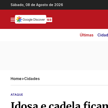
Ir direto pro conteúdo
Sábado, 08 de Agosto de 2026
Últimas
Cida
Home
>
Cidades
ATAQUE
Idosa e cadela fica