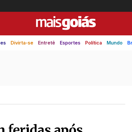
des
Divirta-se
Entretê
Esportes
Política
Mundo
Br
m feridas após