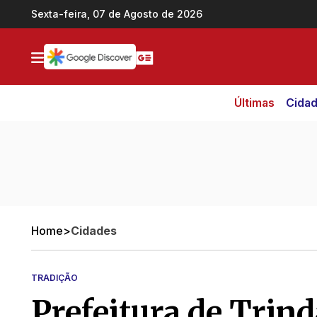
Ir direto pro conteúdo
Sexta-feira, 07 de Agosto de 2026
Últimas
Cida
Home
>
Cidades
TRADIÇÃO
Prefeitura de Trin