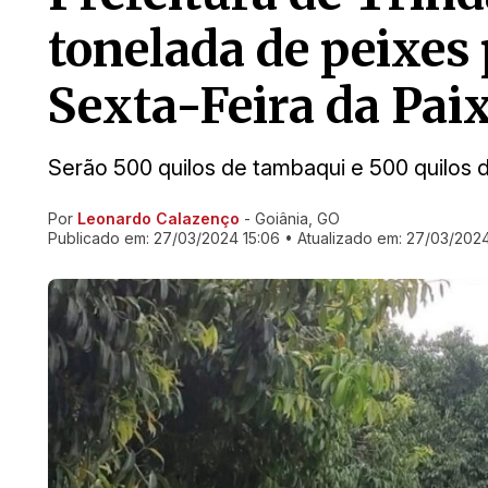
tonelada de peixes 
Sexta-Feira da Pai
Serão 500 quilos de tambaqui e 500 quilos 
Por
Leonardo Calazenço
- Goiânia, GO
Ir direto pra matéria
Publicado em:
27/03/2024 15:06
• Atualizado em:
27/03/2024