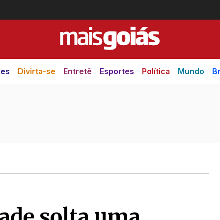
des
Divirta-se
Entretê
Esportes
Política
Mundo
Br
dade solta uma