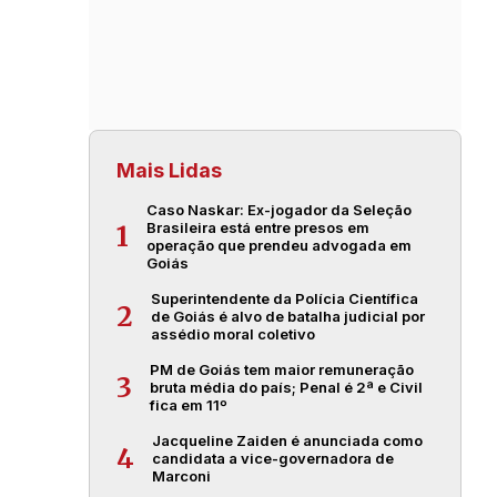
Mais Lidas
Caso Naskar: Ex-jogador da Seleção
Brasileira está entre presos em
1
operação que prendeu advogada em
Goiás
Superintendente da Polícia Científica
2
de Goiás é alvo de batalha judicial por
assédio moral coletivo
PM de Goiás tem maior remuneração
3
bruta média do país; Penal é 2ª e Civil
fica em 11º
Jacqueline Zaiden é anunciada como
4
candidata a vice-governadora de
Marconi