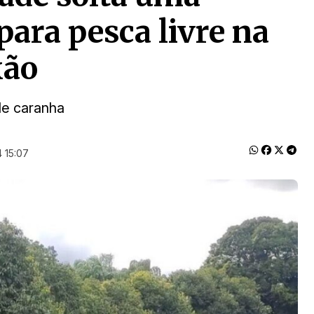
para pesca livre na
xão
de caranha
 15:07