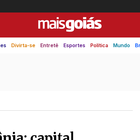
des
Divirta-se
Entretê
Esportes
Política
Mundo
Br
nia: capital