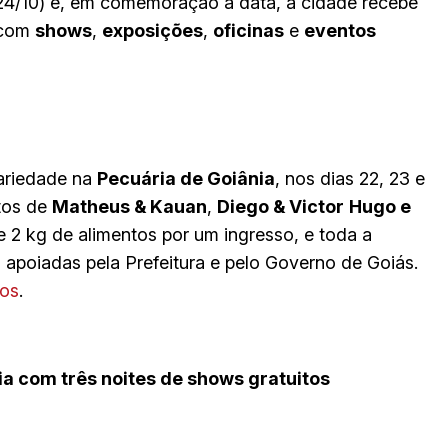
(24/10) e, em comemoração à data, a cidade recebe
 com
shows
,
exposições
,
oficinas
e
eventos
dariedade na
Pecuária de Goiânia
, nos dias 22, 23 e
tos de
Matheus & Kauan
,
Diego & Victor
Hugo e
e 2 kg de alimentos por um ingresso, e toda a
s apoiadas pela Prefeitura e pelo Governo de Goiás.
sos
.
ia com três noites de shows gratuitos