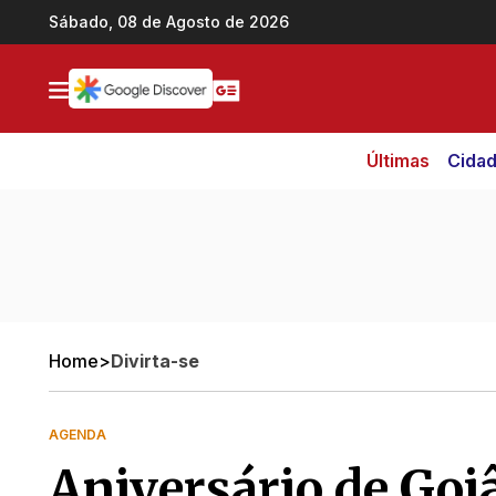
Ir direto pro conteúdo
Sábado, 08 de Agosto de 2026
Últimas
Cida
Home
>
Divirta-se
AGENDA
Aniversário de Goiâ