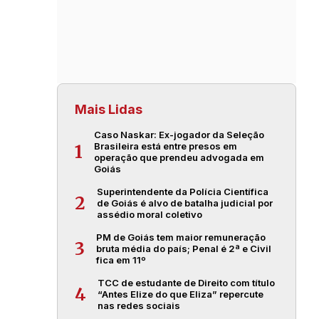
Mais Lidas
Caso Naskar: Ex-jogador da Seleção
Brasileira está entre presos em
1
operação que prendeu advogada em
Goiás
Superintendente da Polícia Científica
2
de Goiás é alvo de batalha judicial por
assédio moral coletivo
PM de Goiás tem maior remuneração
3
bruta média do país; Penal é 2ª e Civil
fica em 11º
TCC de estudante de Direito com título
4
“Antes Elize do que Eliza” repercute
nas redes sociais