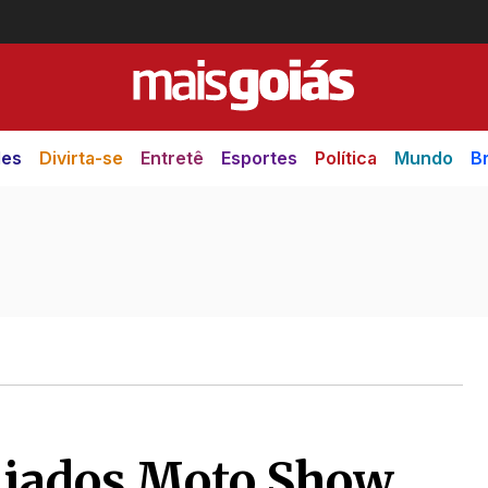
des
Divirta-se
Entretê
Esportes
Política
Mundo
Br
Aliados Moto Show