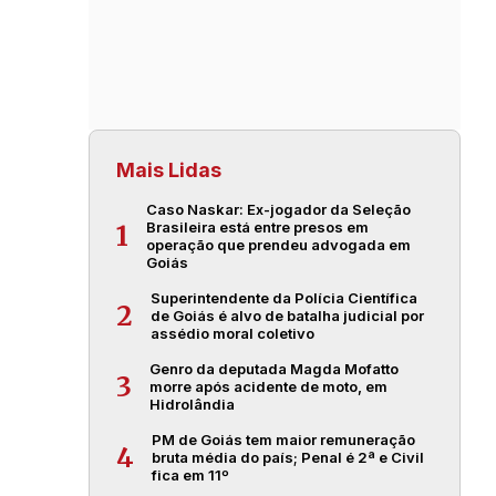
Mais Lidas
Caso Naskar: Ex-jogador da Seleção
Brasileira está entre presos em
1
operação que prendeu advogada em
Goiás
Superintendente da Polícia Científica
2
de Goiás é alvo de batalha judicial por
assédio moral coletivo
Genro da deputada Magda Mofatto
3
morre após acidente de moto, em
Hidrolândia
PM de Goiás tem maior remuneração
4
bruta média do país; Penal é 2ª e Civil
fica em 11º