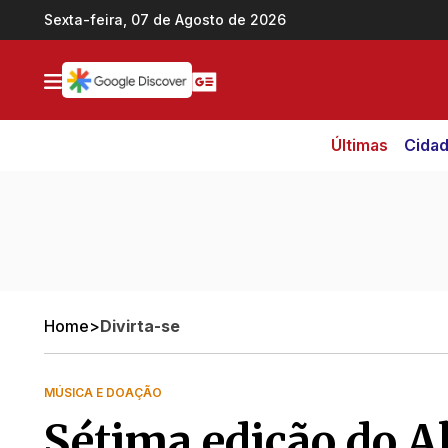
Ir direto pro conteúdo
Sexta-feira, 07 de Agosto de 2026
Últimas
Cida
Home
>
Divirta-se
MÚSICA E DOAÇÃO
Sétima edição do 