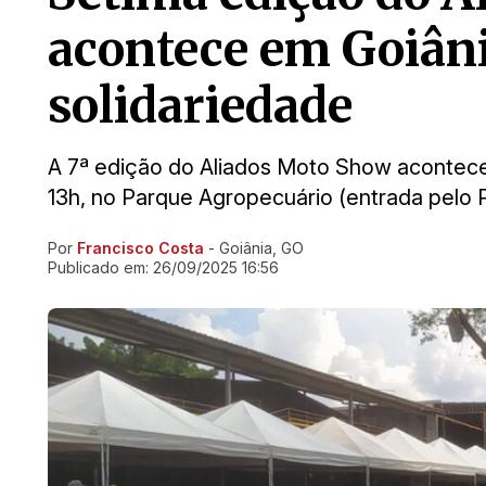
acontece em Goiân
solidariedade
A 7ª edição do Aliados Moto Show acontece 
13h, no Parque Agropecuário (entrada pelo P
Por
Francisco Costa
- Goiânia, GO
Ir direto pra matéria
Publicado em:
26/09/2025 16:56