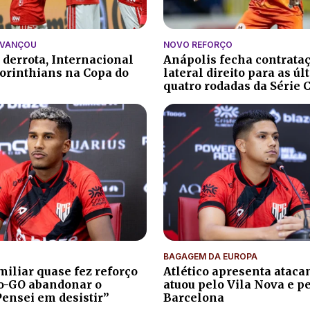
AVANÇOU
NOVO REFORÇO
 derrota, Internacional
Anápolis fecha contrata
orinthians na Copa do
lateral direito para as ú
quatro rodadas da Série 
BAGAGEM DA EUROPA
iliar quase fez reforço
Atlético apresenta atacan
co-GO abandonar o
atuou pelo Vila Nova e p
Pensei em desistir”
Barcelona