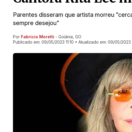
Parentes disseram que artista morreu "cerc
sempre desejou"
Por
Fabricio Moretti
- Goiânia, GO
Ir direto pra matéria
Publicado em:
09/05/2023 11:10
• Atualizado em:
09/05/2023 