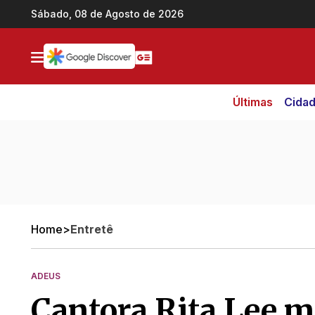
Ir direto pro conteúdo
Sábado, 08 de Agosto de 2026
Últimas
Cida
Home
>
Entretê
ADEUS
Cantora Rita Lee m