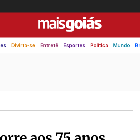
des
Divirta-se
Entretê
Esportes
Política
Mundo
Br
orre aos 75 anos