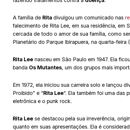
fazendo tratamentos contra a
doença
.
A família de
Rita
divulgou um comunicado nas
re
falecimento de Rita Lee, em sua residência, em Sã
cercada de todo o amor de sua família, como sem
Planetário do Parque Ibirapuera, na quarta-feira (
Rita Lee
nasceu em São Paulo em 1947. Ela fico
banda
Os Mutantes
, um dos grupos mais importa
Em 1972, ela iniciou sua carreira solo e lançou d
Proibido” e “
Rita Lee
“. Ela também foi uma das pr
eletrônica e o punk rock.
Rita Lee
se destacou pela sua irreverência, origi
quanto em suas apresentações. Ela é considera