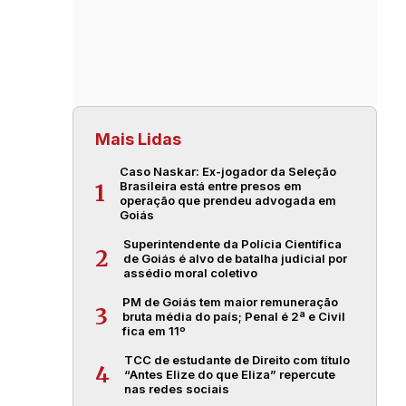
Mais Lidas
Caso Naskar: Ex-jogador da Seleção
Brasileira está entre presos em
1
operação que prendeu advogada em
Goiás
Superintendente da Polícia Científica
2
de Goiás é alvo de batalha judicial por
assédio moral coletivo
PM de Goiás tem maior remuneração
3
bruta média do país; Penal é 2ª e Civil
fica em 11º
TCC de estudante de Direito com título
4
“Antes Elize do que Eliza” repercute
nas redes sociais