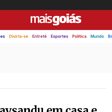
des
Divirta-se
Entretê
Esportes
Política
Mundo
Br
Paysandu em casa e