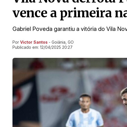
vence a primeira na
Gabriel Poveda garantiu a vitória do Vila N
Por
Victor Santos
- Goiânia, GO
Ir direto pra matéria
Publicado em:
12/04/2025 20:27