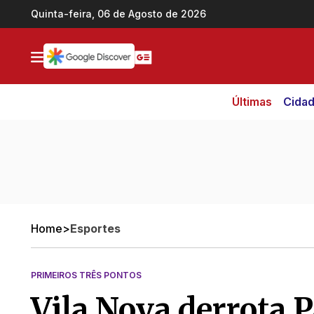
Ir direto pro conteúdo
Quinta-feira, 06 de Agosto de 2026
Últimas
Cida
Home
>
Esportes
PRIMEIROS TRÊS PONTOS
Vila Nova derrota 