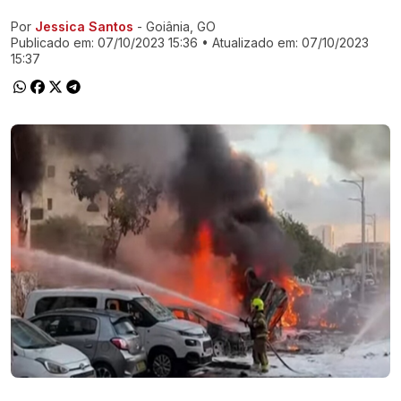
Por
Jessica Santos
- Goiânia, GO
Ir direto pra matéria
Publicado em:
07/10/2023 15:36
• Atualizado em:
07/10/2023
15:37