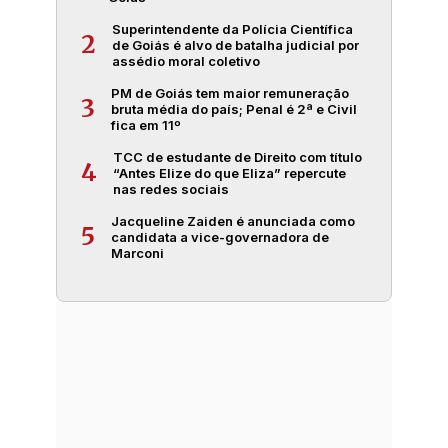
Superintendente da Polícia Científica
2
de Goiás é alvo de batalha judicial por
assédio moral coletivo
PM de Goiás tem maior remuneração
3
bruta média do país; Penal é 2ª e Civil
fica em 11º
TCC de estudante de Direito com título
4
“Antes Elize do que Eliza” repercute
nas redes sociais
Jacqueline Zaiden é anunciada como
5
candidata a vice-governadora de
Marconi