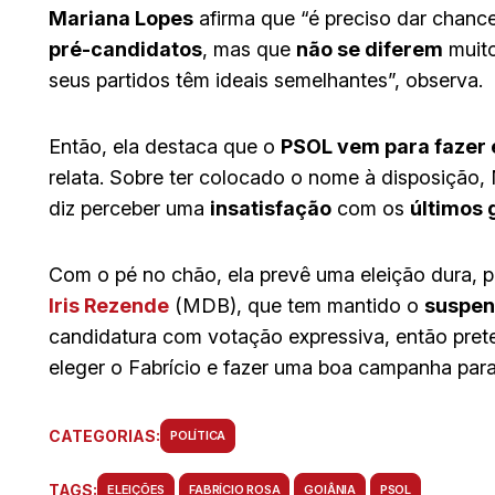
Mariana Lopes
afirma que “é preciso dar chanc
pré-candidatos
, mas que
não se diferem
muito
seus partidos têm ideais semelhantes”, observa.
Então, ela destaca que o
PSOL vem para fazer 
relata. Sobre ter colocado o nome à disposição
diz perceber uma
insatisfação
com os
últimos
Com o pé no chão, ela prevê uma eleição dura, pr
Iris Rezende
(MDB), que tem mantido o
suspen
candidatura com votação expressiva, então pret
eleger o Fabrício e fazer uma boa campanha para 
CATEGORIAS:
POLÍTICA
TAGS:
ELEIÇÕES
FABRÍCIO ROSA
GOIÂNIA
PSOL