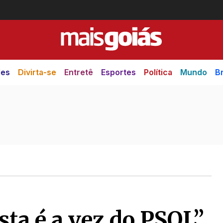
des
Divirta-se
Entretê
Esportes
Política
Mundo
Br
ta é a vez do PSOL”,