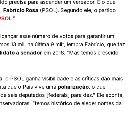
tido precisa para ascender um vereador. É o que
o,
Fabrício Rosa
(PSOL). Segundo ele, o partido
PSOL
.”
alcançar esse número de votos para garantir um
os 13 mil, na última 9 mil”, lembra Fabrício, que faz
idato a senador
em 2018. “Mas temos crescido
o
, o PSOL ganha visibilidade e as críticas dão mais
nta que o País vive uma
polarização
, o que
e seis deputados [federais] para dez.” Ele aponta,
servadoras, “temos histórico de eleger nomes da