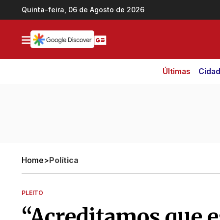
Ir direto pro conteúdo
Quinta-feira, 06 de Agosto de 2026
Últimas
Cida
Home
>
Política
PLEITO
“Acreditamos que es