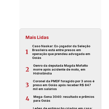
Mais Lidas
Caso Naskar: Ex-jogador da Seleção
Brasileira está entre presos em
1
operação que prendeu advogada em
Goiás
Genro da deputada Magda Mofatto
2
morre após acidente de moto, em
Hidrolândia
Coronel da PMDF foragido por 3 anos é
3
preso em Goiás após receber R$ 847
mil em salários
Mega-Sena 3040: resultado e prêmios
4
para Goiás
Leões de estimação criados em casa: