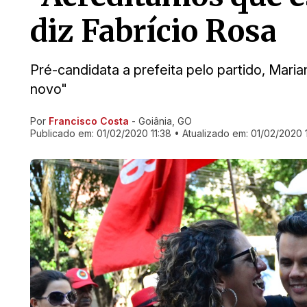
diz Fabrício Rosa
Pré-candidata a prefeita pelo partido, Mari
novo"
Por
Francisco Costa
- Goiânia, GO
Ir direto pra matéria
Publicado em:
01/02/2020 11:38
• Atualizado em:
01/02/2020 1