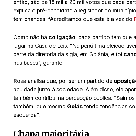
então, são de 18 mil a 20 mil votos que cada par
explica o pré-candidato a legislador do municípi
tem chances. “Acreditamos que esta é a vez do
Como não há
coligação
, cada partido tem que 
lugar na Casa de Leis. “Na penúltima eleição tivem
parte da diretoria da sigla, em Goiânia, e foi
cand
nas bases”, garante.
Rosa analisa que, por ser um partido de
oposiçã
acuidade junto à sociedade. Além disso, ele apo
também contribui na percepção pública. “Saímos d
também, que mesmo
Goiás
tendo tendências con
esquerda”.
Chapa majoritária