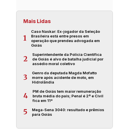
Mais Lidas
Caso Naskar: Ex-jogador da Seleção
Brasileira está entre presos em
1
operação que prendeu advogada em
Goiás
Superintendente da Polícia Científica
2
de Goiás é alvo de batalha judicial por
assédio moral coletivo
Genro da deputada Magda Mofatto
3
morre após acidente de moto, em
Hidrolândia
PM de Goiás tem maior remuneração
4
bruta média do país; Penal é 2ª e Civil
fica em 11º
Mega-Sena 3040: resultado e prêmios
5
para Goiás