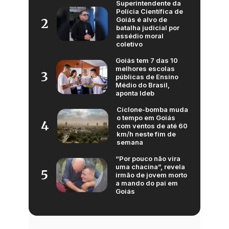
Superintendente da
Polícia Científica de
Goiás é alvo de
2
batalha judicial por
assédio moral
coletivo
Goiás tem 7 das 10
melhores escolas
3
públicas de Ensino
Médio do Brasil,
aponta Ideb
Ciclone-bomba muda
o tempo em Goiás
4
com ventos de até 60
km/h neste fim de
semana
“Por pouco não vira
uma chacina”, revela
5
irmão de jovem morto
a mando do pai em
Goiás