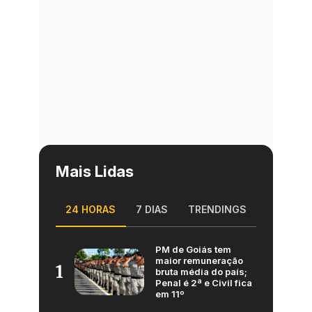
Mais Lidas
24 HORAS
7 DIAS
TRENDINGS
PM de Goiás tem
maior remuneração
1
bruta média do país;
Penal é 2ª e Civil fica
em 11º