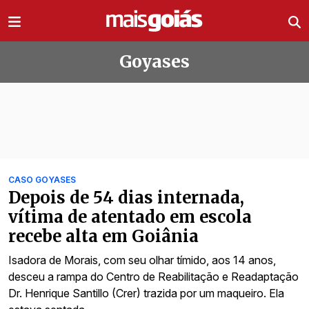
Ir direto pro conteúdo
Goyases
Todas as notícias de Goyases
CASO GOYASES
Depois de 54 dias internada,
vítima de atentado em escola
recebe alta em Goiânia
Isadora de Morais, com seu olhar tímido, aos 14 anos,
desceu a rampa do Centro de Reabilitação e Readaptação
Dr. Henrique Santillo (Crer) trazida por um maqueiro. Ela