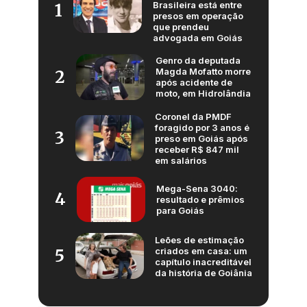
Brasileira está entre
1
presos em operação
que prendeu
advogada em Goiás
Genro da deputada
Magda Mofatto morre
2
após acidente de
moto, em Hidrolândia
Coronel da PMDF
foragido por 3 anos é
3
preso em Goiás após
receber R$ 847 mil
em salários
Mega-Sena 3040:
4
resultado e prêmios
para Goiás
Leões de estimação
criados em casa: um
5
capítulo inacreditável
da história de Goiânia