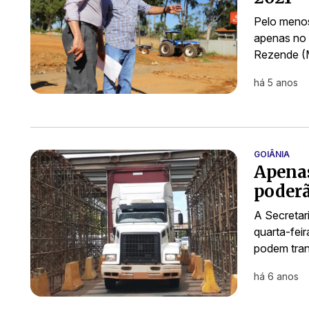
Pelo menos
apenas no 
Rezende (M
há 5 anos
GOIÂNIA
Apenas
poderã
A Secretar
quarta-feir
podem tran
há 6 anos