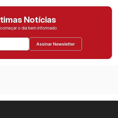
timas Notícias
ê começar o dia bem informado
Assinar Newsletter