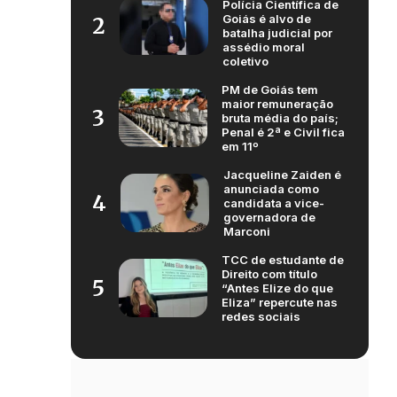
Polícia Científica de
Goiás é alvo de
2
batalha judicial por
assédio moral
coletivo
PM de Goiás tem
maior remuneração
3
bruta média do país;
Penal é 2ª e Civil fica
em 11º
Jacqueline Zaiden é
anunciada como
4
candidata a vice-
governadora de
Marconi
TCC de estudante de
Direito com título
5
“Antes Elize do que
Eliza” repercute nas
redes sociais