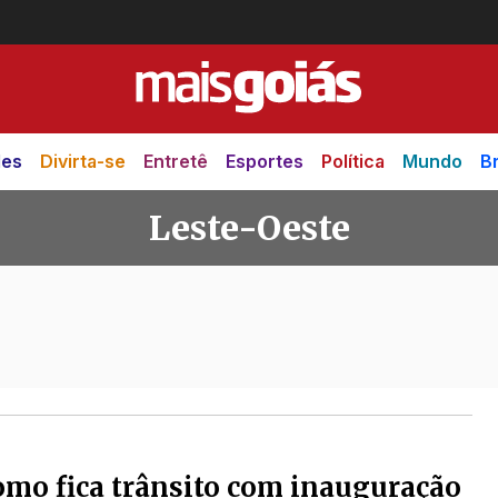
des
Divirta-se
Entretê
Esportes
Política
Mundo
Br
Leste-Oeste
omo fica trânsito com inauguração