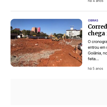
há 4 anos
OBRAS
Corred
chega
O cronogra
entrou em 
Goiânia, n
feita…
há 5 anos