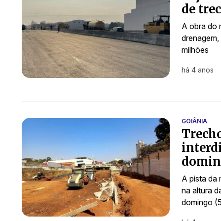
de tre
A obra do 
drenagem, 
milhões
há 4 anos
GOIÂNIA
Trecho
interd
domin
A pista da
na altura 
domingo (5