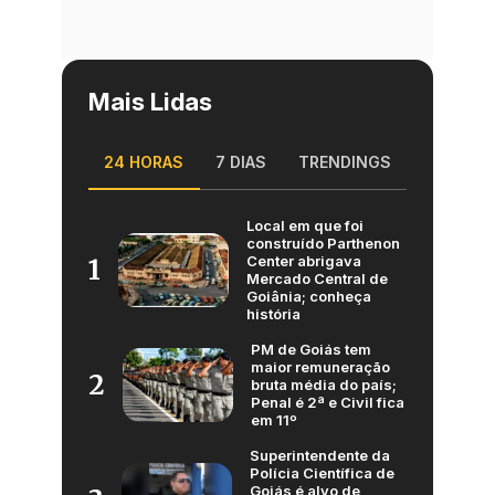
Mais Lidas
24 HORAS
7 DIAS
TRENDINGS
Local em que foi
construído Parthenon
Center abrigava
1
Mercado Central de
Goiânia; conheça
história
PM de Goiás tem
maior remuneração
2
bruta média do país;
Penal é 2ª e Civil fica
em 11º
Superintendente da
Polícia Científica de
Goiás é alvo de