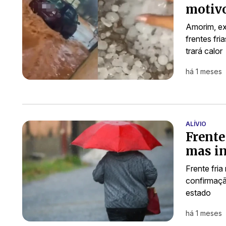
motivo
Amorim, ex
frentes fr
trará calor
há 1 meses
ALÍVIO
Frente
mas in
Frente fri
confirmaçã
estado
há 1 meses