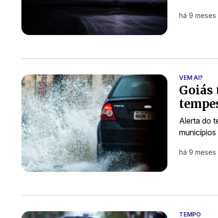
há 9 meses
VEM AI?
​Goiás
tempe
Alerta do t
municípios
há 9 meses
TEMPO