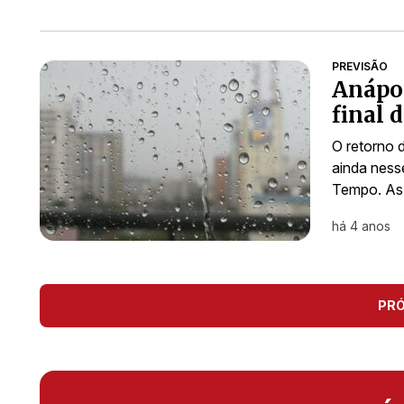
PREVISÃO
Anápol
final 
O retorno 
ainda ness
Tempo. As 
há 4 anos
PR