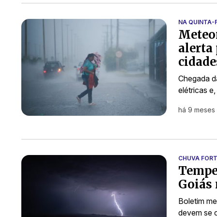
NA QUINTA-F
Meteor
alerta
cidade
Chegada da
elétricas 
há 9 meses
CHUVA FOR
Tempes
Goiás 
Boletim me
devem se c