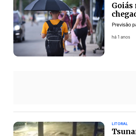
Goiás 
chegad
Previsão p
há 1 anos
LITORAL
Tsunam