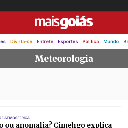
des
Divirta-se
Entretê
Esportes
Política
Mundo
Br
Meteorologia
ia
ADE ATMOSFÉRICA
o ou anomalia? Cimehgo explica