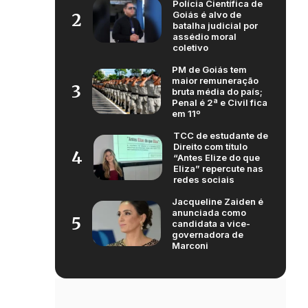
Polícia Científica de
Goiás é alvo de
2
batalha judicial por
assédio moral
coletivo
PM de Goiás tem
maior remuneração
3
bruta média do país;
Penal é 2ª e Civil fica
em 11º
TCC de estudante de
Direito com título
4
“Antes Elize do que
Eliza” repercute nas
redes sociais
Jacqueline Zaiden é
anunciada como
5
candidata a vice-
governadora de
Marconi