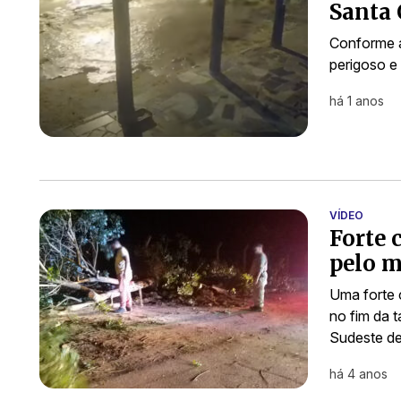
Santa 
Conforme a
perigoso e 
há 1 anos
VÍDEO
Forte 
pelo m
Uma forte 
no fim da t
Sudeste d
há 4 anos