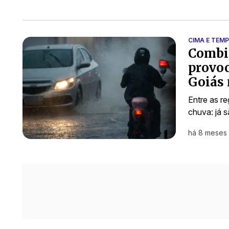
CIMA E TEM
Combin
provoc
Goiás 
Entre as r
chuva: já 
há 8 meses