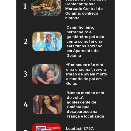
Center abrigava
1
Mercado Central de
Goiânia; conheça
história
Caminhoneiro,
borracheiro e
gambireiro: pai solo
2
conta como foi criar
seis filhos sozinho
em Aparecida de
Goiânia
“Por pouco não vira
uma chacina”, revela
3
irmão de jovem morto
a mando do pai em
Goiás
‘Nossa menina está
de volta’:
adolescente de
4
Goiânia que
desapareceu na
França é localizada
Lotofácil 3757: