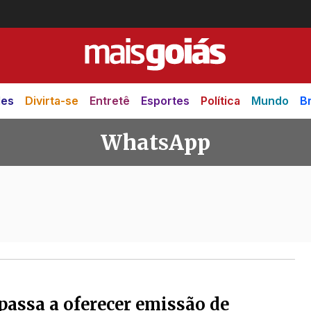
des
Divirta-se
Entretê
Esportes
Política
Mundo
Br
WhatsApp
passa a oferecer emissão de