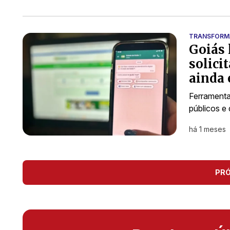
TRANSFORMA
Goiás 
solici
ainda
Ferramenta
públicos e
há 1 meses
PR