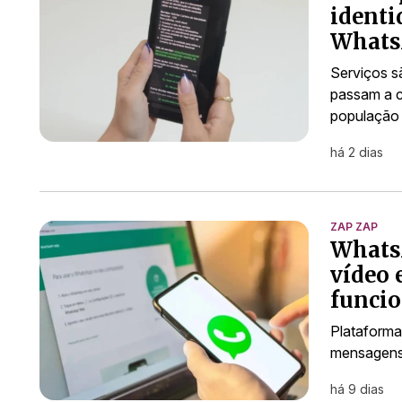
identi
WhatsA
Serviços s
passam a co
população
há 2 dias
ZAP ZAP
Whats
vídeo 
funci
Plataforma
mensagen
há 9 dias