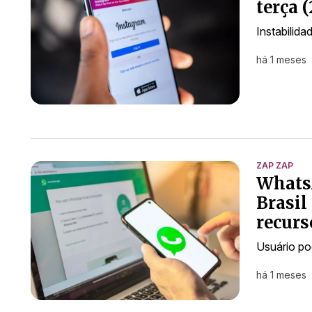
terça 
Instabilida
há 1 meses
ZAP ZAP
WhatsA
Brasil
recurs
Usuário po
há 1 meses