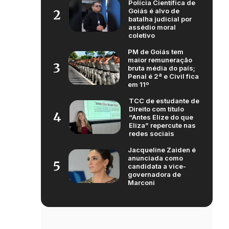
Polícia Científica de
Goiás é alvo de
2
batalha judicial por
assédio moral
coletivo
PM de Goiás tem
maior remuneração
3
bruta média do país;
Penal é 2ª e Civil fica
em 11º
TCC de estudante de
Direito com título
4
“Antes Elize do que
Eliza” repercute nas
redes sociais
Jacqueline Zaiden é
anunciada como
5
candidata a vice-
governadora de
Marconi