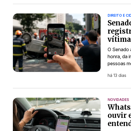
DIREITO E C
Senado
regist
vítima
O Senado a
honra, da i
pessoas mo
há 13 dias
NOVIDADES
WhatsA
ouvir 
enten