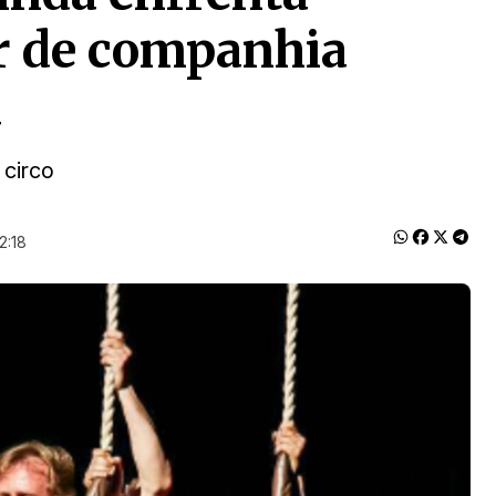
or de companhia
a
 circo
2:18