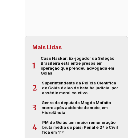
Mais Lidas
Caso Naskar: Ex-jogador da Seleção
Brasileira está entre presos em
1
operação que prendeu advogada em
Goiás
Superintendente da Polícia Científica
2
de Goiás é alvo de batalha judicial por
assédio moral coletivo
Genro da deputada Magda Mofatto
3
morre após acidente de moto, em
Hidrolândia
PM de Goiás tem maior remuneração
4
bruta média do país; Penal é 2ª e Civil
fica em 11º