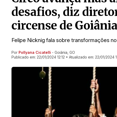
desafios, diz diret
circense de Goiâni
Felipe Nicknig fala sobre transformações no
Por
Pollyana Cicatelli
- Goiânia, GO
Ir direto pra matéria
Publicado em:
22/01/2024 12:12
• Atualizado em:
22/01/2024 1