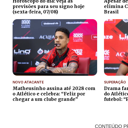
Horóscopo do dia: veja as
Apesar de
previsões para seu signo hoje
elimina C
(sexta-feira, 07/08)
Brasil
NOVO ATACANTE
SUPERAÇÃO
Matheusinho assina até 2028 com
Drama fam
o Atlético e celebra: “Feliz por
do Atléti
chegar a um clube grande”
futebol: “