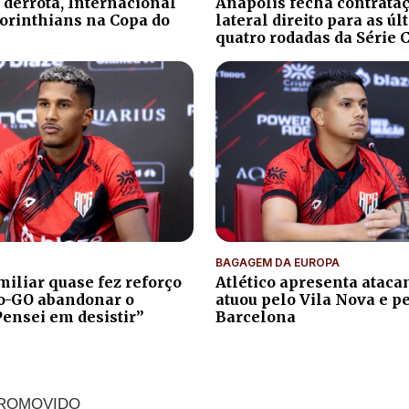
 derrota, Internacional
Anápolis fecha contrata
orinthians na Copa do
lateral direito para as ú
quatro rodadas da Série 
BAGAGEM DA EUROPA
iliar quase fez reforço
Atlético apresenta atacan
co-GO abandonar o
atuou pelo Vila Nova e p
Pensei em desistir”
Barcelona