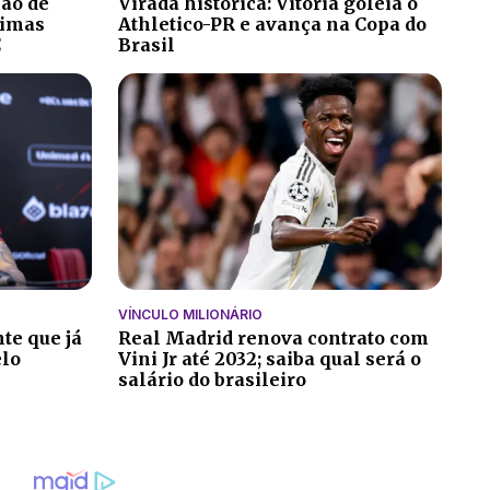
ção de
Virada histórica: Vitória goleia o
ltimas
Athletico-PR e avança na Copa do
C
Brasil
VÍNCULO MILIONÁRIO
te que já
Real Madrid renova contrato com
elo
Vini Jr até 2032; saiba qual será o
salário do brasileiro