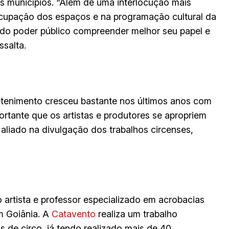
s municípios. “Além de uma interlocução mais
 ocupação dos espaços e na programação cultural da
 do poder público compreender melhor seu papel e
ssalta.
tretenimento cresceu bastante nos últimos anos com
ortante que os artistas e produtores se apropriem
 aliado na divulgação dos trabalhos circenses,
 artista e professor especializado em acrobacias
m Goiânia. A
Catavento
realiza um trabalho
as de circo, já tendo realizado mais de 40