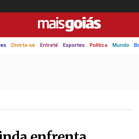
des
Divirta-se
Entretê
Esportes
Política
Mundo
Br
inda enfrenta