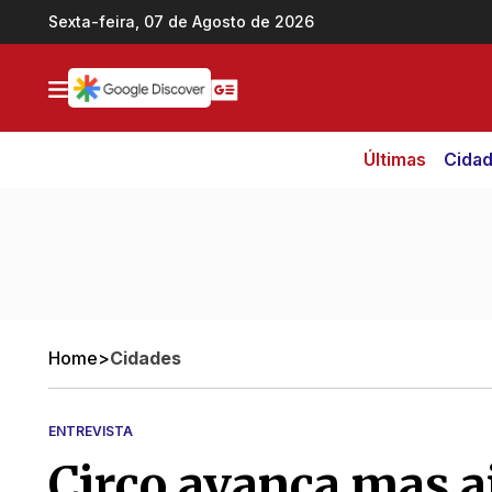
Ir direto pro conteúdo
Sexta-feira, 07 de Agosto de 2026
Últimas
Cida
Home
>
Cidades
ENTREVISTA
Circo avança mas a