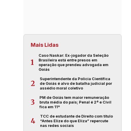
Mais Lidas
Caso Naskar: Ex-jogador da Seleção
Brasileira está entre presos em
1
operação que prendeu advogada em
Goiás
Superintendente da Polícia Científica
2
de Goiás é alvo de batalha judicial por
assédio moral coletivo
PM de Goiás tem maior remuneração
3
bruta média do país; Penal é 2ª e Civil
fica em 11º
TCC de estudante de Direito com título
4
“Antes Elize do que Eliza” repercute
nas redes sociais