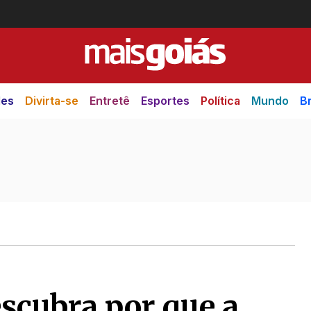
des
Divirta-se
Entretê
Esportes
Política
Mundo
Br
escubra por que a