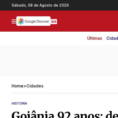
Ir direto pro conteúdo
Sábado, 08 de Agosto de 2026
Últimas
Cida
Home
>
Cidades
HISTÓRIA
Goiânia 92 anos: d