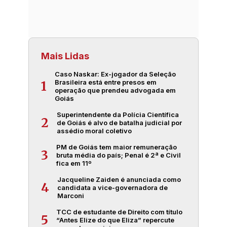
Mais Lidas
Caso Naskar: Ex-jogador da Seleção
Brasileira está entre presos em
1
operação que prendeu advogada em
Goiás
Superintendente da Polícia Científica
2
de Goiás é alvo de batalha judicial por
assédio moral coletivo
PM de Goiás tem maior remuneração
3
bruta média do país; Penal é 2ª e Civil
fica em 11º
Jacqueline Zaiden é anunciada como
4
candidata a vice-governadora de
Marconi
TCC de estudante de Direito com título
5
“Antes Elize do que Eliza” repercute