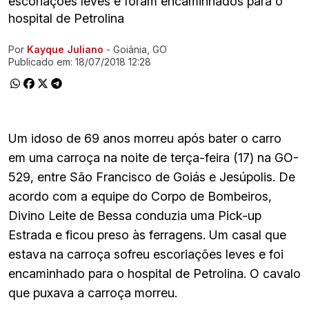
escoriações leves e foram encaminhados para o
hospital de Petrolina
Por
Kayque Juliano
- Goiânia, GO
Ir direto pra matéria
Publicado em:
18/07/2018 12:28
Um idoso de 69 anos morreu após bater o carro
em uma carroça na noite de terça-feira (17) na GO-
529, entre São Francisco de Goiás e Jesúpolis. De
acordo com a equipe do Corpo de Bombeiros,
Divino Leite de Bessa conduzia uma Pick-up
Estrada e ficou preso às ferragens. Um casal que
estava na carroça sofreu escoriações leves e foi
encaminhado para o hospital de Petrolina. O cavalo
que puxava a carroça morreu.