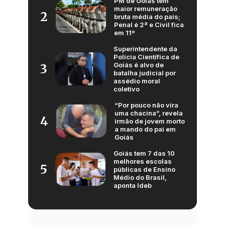
PM de Goiás tem
maior remuneração
2
bruta média do país;
Penal é 2ª e Civil fica
em 11º
Superintendente da
Polícia Científica de
Goiás é alvo de
3
batalha judicial por
assédio moral
coletivo
“Por pouco não vira
uma chacina”, revela
4
irmão de jovem morto
a mando do pai em
Goiás
Goiás tem 7 das 10
melhores escolas
5
públicas de Ensino
Médio do Brasil,
aponta Ideb