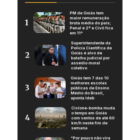
PM de Goiás tem
maior remuneração
1
bruta média do país;
Penal é 2ª e Civil fica
em 11º
Superintendente da
Polícia Científica de
Goiás é alvo de
2
batalha judicial por
assédio moral
coletivo
Goiás tem 7 das 10
melhores escolas
3
públicas de Ensino
Médio do Brasil,
aponta Ideb
Ciclone-bomba muda
o tempo em Goiás
4
com ventos de até 60
km/h neste fim de
semana
“Por pouco não vira