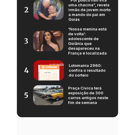
“Por pouco não vira
uma chacina”, revela
2
irmão de jovem morto
a mando do pai em
Goiás
‘Nossa menina está
de volta’:
adolescente de
3
Goiânia que
desapareceu na
França é localizada
Lotomania 2960:
4
confira o resultado
do sorteio
Praça Cívica terá
exposição de 300
5
carros antigos neste
fim de semana